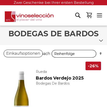
Zwei Geschenke bei Ihrer ersten Bestellung
Mein W
BODEGAS DE BARDOS
A
A
Einkaufsoptionen
Sortieren nach
Sortieren nach
so
so
-26%
Rueda
Bardos Verdejo 2025
Bodegas De Bardos