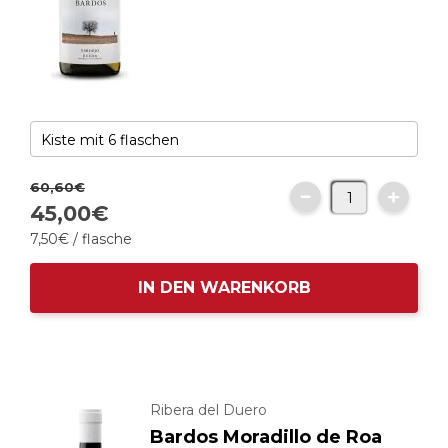
60
,
60
€
45,
00
€
7,
50
€
/ flasche
IN DEN WARENKORB
Ribera del Duero
Bardos Moradillo de Roa