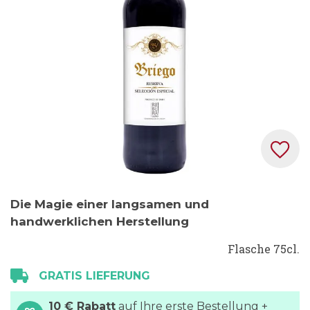
Zum
Die Magie einer langsamen und
Anfang
handwerklichen Herstellung
der
Bildgalerie
Flasche 75cl.
springen
GRATIS LIEFERUNG
10 € Rabatt
auf Ihre erste Bestellung +