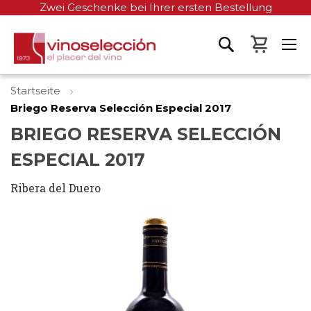
Zwei Geschenke bei Ihrer ersten Bestellung
Mein W
Startseite
Briego Reserva Selección Especial 2017
BRIEGO RESERVA SELECCIÓN
ESPECIAL 2017
Ribera del Duero
Zum
Ende
der
Bildgalerie
springen