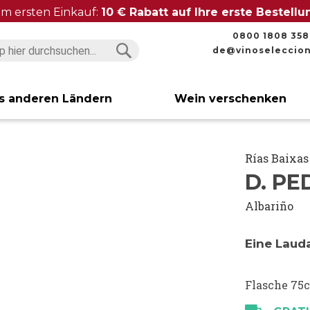
im ersten Einkauf:
10 € Rabatt auf Ihre erste Bestell
0800 1808 358
de@vinoseleccio
Suchen
Suchen
s anderen Ländern
Wein verschenken
Rías Baixas
D. P
Albariño
Eine Laud
Flasche 75c