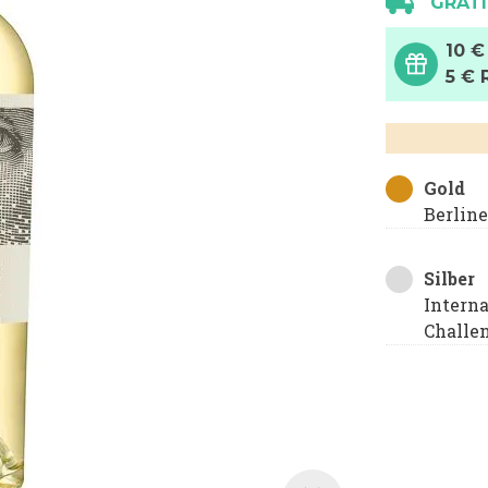
GRATI
10 €
5 € 
Gold
Berlin
Silber
Intern
Challe