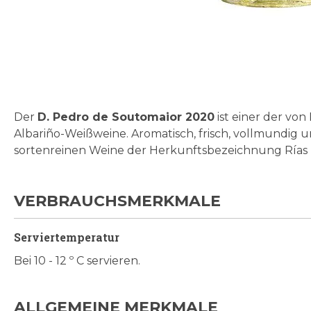
Zum
Anfang
der
Bildgalerie
Der
D. Pedro de Soutomaior 2020
ist einer der vo
springen
Albariño-Weißweine. Aromatisch, frisch, vollmundig un
sortenreinen Weine der Herkunftsbezeichnung Rías B
VERBRAUCHSMERKMALE
Serviertemperatur
Bei 10 - 12 º C servieren.
ALLGEMEINE MERKMALE