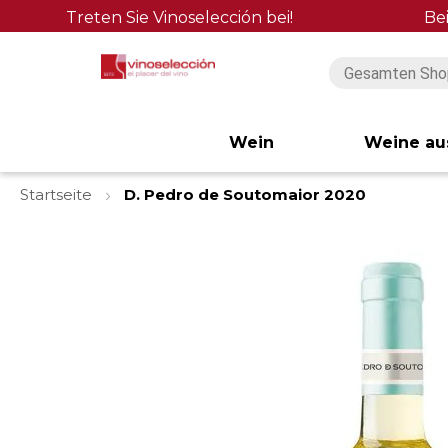
Treten Sie Vinoselección bei!
Be
Wein
Weine au
Startseite
D. Pedro de Soutomaior 2020
Zum
Ende
der
Bildgalerie
springen