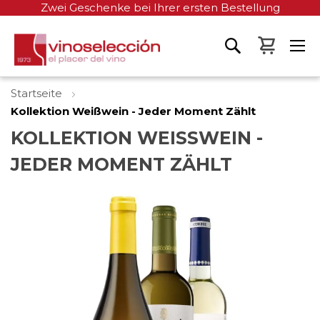
Zwei Geschenke bei Ihrer ersten Bestellung
Mein W
Startseite
Kollektion Weißwein - Jeder Moment Zählt
KOLLEKTION WEISSWEIN - J
EDER MOMENT ZÄHLT
Zum
Ende
der
Bildgalerie
springen