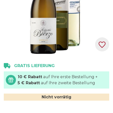
Zum
GRATIS LIEFERUNG
Anfang
der
10 € Rabatt
auf Ihre erste Bestellung +
Bildgalerie
5 € Rabatt
auf Ihre zweite Bestellung
springen
Nicht vorrätig