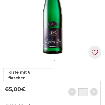
Zum
Kiste mit 6
Anfang
flaschen
der
Bildgalerie
65,
00
€
springen