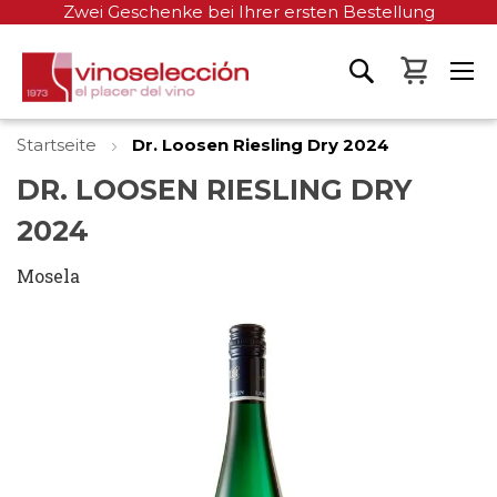
Zwei Geschenke bei Ihrer ersten Bestellung
Mein W
Startseite
Dr. Loosen Riesling Dry 2024
DR. LOOSEN RIESLING DRY
2024
Mosela
Zum
Ende
der
Bildgalerie
springen