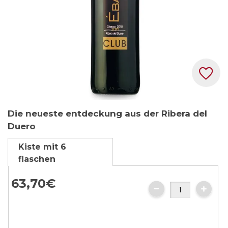
Zum
Die neueste entdeckung aus der Ribera del
Anfang
Duero
der
Bildgalerie
Kiste mit 6
springen
flaschen
63,70€