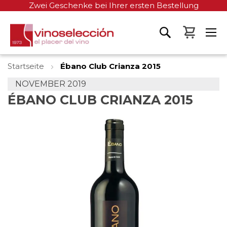
Zwei Geschenke bei Ihrer ersten Bestellung
Mein W
Startseite
Ébano Club Crianza 2015
NOVEMBER 2019
ÉBANO CLUB CRIANZA 2015
Zum
Ende
der
Bildgalerie
springen