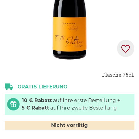
Zum
Flasche 75cl.
Anfang
der
GRATIS LIEFERUNG
Bildgalerie
springen
10 € Rabatt
auf Ihre erste Bestellung +
5 € Rabatt
auf Ihre zweite Bestellung
Nicht vorrätig