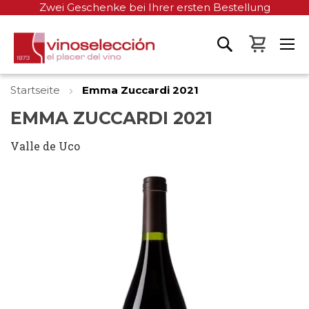
Zwei Geschenke bei Ihrer ersten Bestellung
Mein W
Startseite
Emma Zuccardi 2021
EMMA ZUCCARDI 2021
Valle de Uco
Zum
Ende
der
Bildgalerie
springen