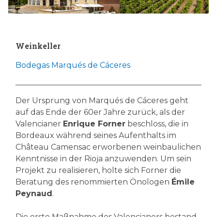
Weinkeller
Bodegas Marqués de Cáceres
Der Ursprung von Marqués de Cáceres geht
auf das Ende der 60er Jahre zurück, als der
Valencianer
Enrique Forner
beschloss, die in
Bordeaux während seines Aufenthalts im
Château Camensac erworbenen weinbaulichen
Kenntnisse in der Rioja anzuwenden. Um sein
Projekt zu realisieren, holte sich Forner die
Beratung des renommierten Önologen
Émile
Peynaud
.
Die erste Maßnahme des Valencianers bestand