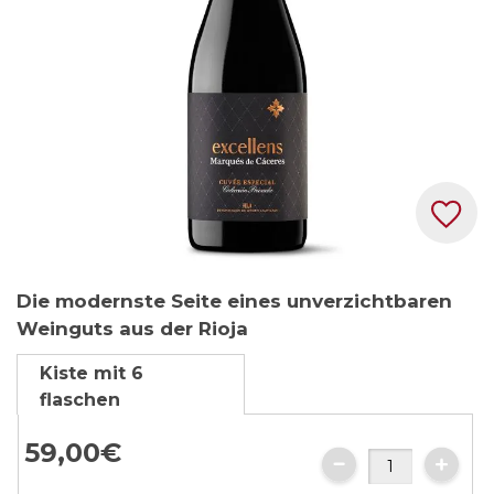
Zum
Die modernste Seite eines unverzichtbaren
Anfang
Weinguts aus der Rioja
der
Bildgalerie
Kiste mit 6
springen
flaschen
59,
00
€