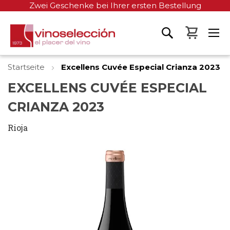
Zwei Geschenke bei Ihrer ersten Bestellung
Mein W
Startseite
Excellens Cuvée Especial Crianza 2023
EXCELLENS CUVÉE ESPECIAL
CRIANZA 2023
Rioja
Zum
Ende
der
Bildgalerie
springen