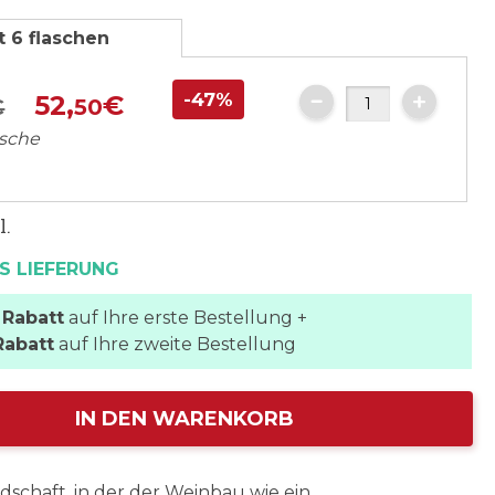
t 6 flaschen
-47%
52,
€
€
50
asche
l.
S LIEFERUNG
 Rabatt
auf Ihre erste Bestellung +
Rabatt
auf Ihre zweite Bestellung
IN DEN WARENKORB
ndschaft, in der der Weinbau wie ein