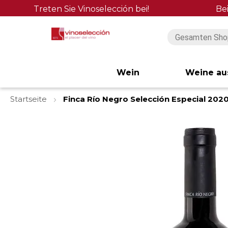
Treten Sie Vinoselección bei!
Be
Wein
Weine au
Startseite
Finca Río Negro Selección Especial 202
Zum
Ende
der
Bildgalerie
springen