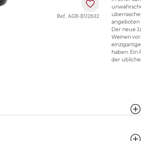
unwahrschei
überraschen
Ref.
AGR-BU2632
angeboten
Der neue Ja
Weinen vorb
einzigartig
haben. Ein 
der üblich