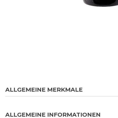
Zum
Anfang
der
Bildgalerie
springen
ALLGEMEINE MERKMALE
ALLGEMEINE INFORMATIONEN