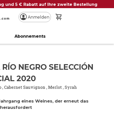
ung und 5 € Rabatt auf Ihre zweite Bestellung
Mein Warenkorb
Anmelden
n.com
Abonnements
 RÍO NEGRO SELECCIÓN
IAL 2020
o
,
Cabernet Sauvignon
,
Merlot
,
Syrah
Jahrgang eines Weines, der erneut das
 herausfordert