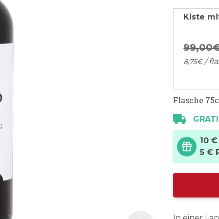
Kiste mi
99,
00
/ fl
8,
75
€
Flasche 75c
GRATI
10 €
5 € 
In einer La