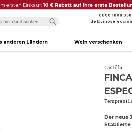
im ersten Einkauf:
10 € Rabatt auf Ihre erste Bestell
0800 1808 358
de@vinoseleccio
Suchen
Suchen
s anderen Ländern
Wein verschenken
0
Castilla
FINCA
ESPEC
Tempranill
Der neue 
Etablierte