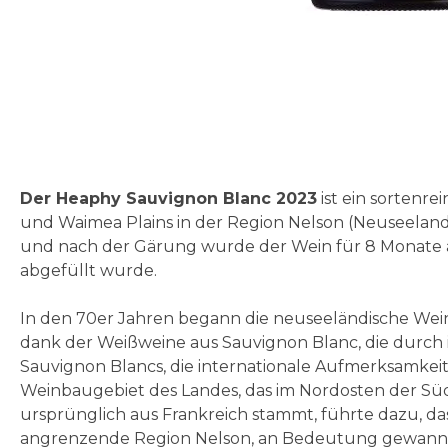
Zum
Anfang
der
Bildgalerie
springen
Der Heaphy Sauvignon Blanc 2023
ist ein sortenr
und Waimea Plains in der Region Nelson (Neuseeland)
und nach der Gärung wurde der Wein für 8 Monate auf 
abgefüllt wurde.
In den 70er Jahren begann die neuseeländische Wei
dank der Weißweine aus Sauvignon Blanc, die durch 
Sauvignon Blancs, die internationale Aufmerksamkei
Weinbaugebiet des Landes, das im Nordosten der Südin
ursprünglich aus Frankreich stammt, führte dazu, da
angrenzende Region Nelson, an Bedeutung gewann