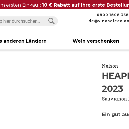
im ersten Einkauf:
10 € Rabatt auf Ihre erste Bestell
0800 1808 358
de@vinoseleccio
Suchen
Suchen
s anderen Ländern
Wein verschenken
Nelson
HEAP
2023
Sauvignon 
Ein gut a