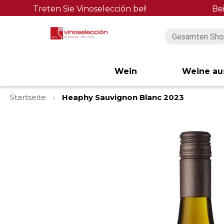
Treten Sie Vinoselección bei!
Be
Wein
Weine au
Startseite
Heaphy Sauvignon Blanc 2023
Zum
Ende
der
Bildgalerie
springen