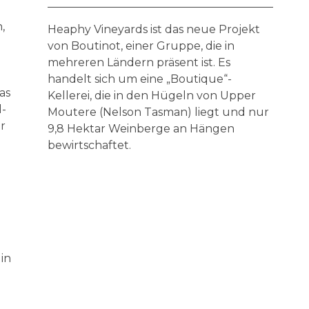
,
Heaphy Vineyards ist das neue Projekt
von Boutinot, einer Gruppe, die in
mehreren Ländern präsent ist. Es
handelt sich um eine „Boutique“-
as
Kellerei, die in den Hügeln von Upper
l-
Moutere (Nelson Tasman) liegt und nur
r
9,8 Hektar Weinberge an Hängen
bewirtschaftet.
in