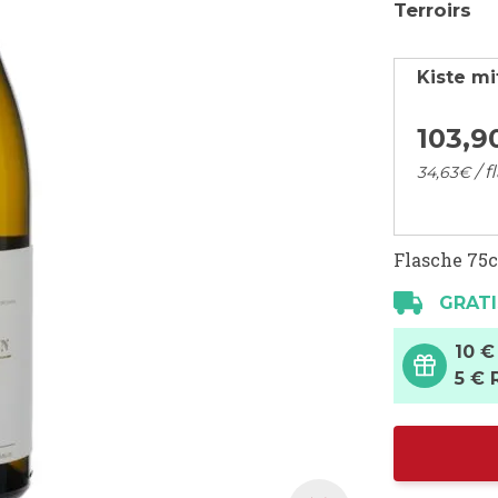
Terroirs
Kiste mi
103,
9
/ f
34,
63
€
Flasche 75c
GRATI
10 €
5 € 