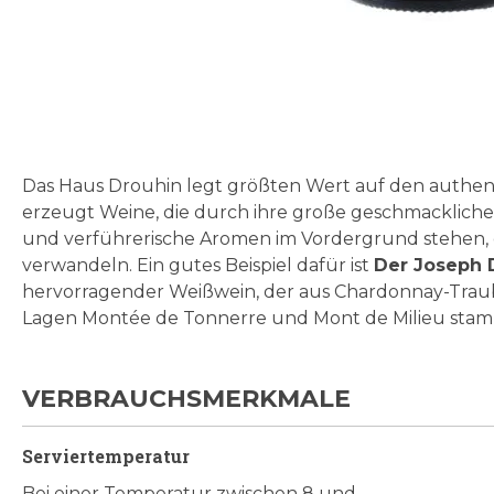
Zum
Anfang
der
Bildgalerie
Das Haus Drouhin legt größten Wert auf den authen
springen
erzeugt Weine, die durch ihre große geschmackliche 
und verführerische Aromen im Vordergrund stehen, di
verwandeln. Ein gutes Beispiel dafür ist
Der Joseph 
hervorragender Weißwein, der aus Chardonnay-Traube
Lagen Montée de Tonnerre und Mont de Milieu stamme
VERBRAUCHSMERKMALE
Serviertemperatur
Bei einer Temperatur zwischen 8 und