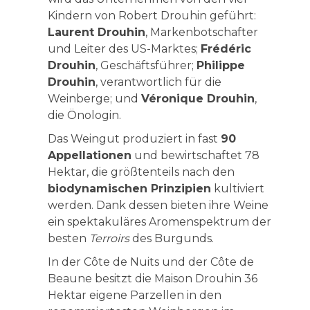
Kindern von Robert Drouhin geführt:
Laurent Drouhin
, Markenbotschafter
und Leiter des US-Marktes;
Frédéric
Drouhin
, Geschäftsführer;
Philippe
Drouhin
, verantwortlich für die
Weinberge; und
Véronique Drouhin
,
die Önologin.
Das Weingut produziert in fast
90
Appellationen
und bewirtschaftet 78
Hektar, die größtenteils nach den
biodynamischen Prinzipien
kultiviert
werden. Dank dessen bieten ihre Weine
ein spektakuläres Aromenspektrum der
besten
Terroirs
des Burgunds.
In der Côte de Nuits und der Côte de
Beaune besitzt die Maison Drouhin 36
Hektar eigene Parzellen in den