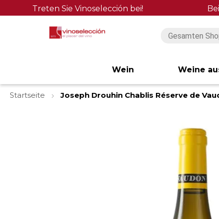
Treten Sie Vinoselección bei!
Be
Wein
Weine au
Startseite
Joseph Drouhin Chablis Réserve de Va
Zum
Ende
der
Bildgalerie
springen