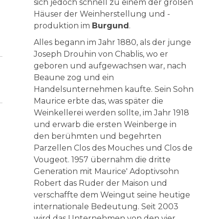
sich jedoch schnell zu einem der großen
Häuser der Weinherstellung und -
produktion im
Burgund
.
Alles begann im Jahr 1880, als der junge
Joseph Drouhin von Chablis, wo er
geboren und aufgewachsen war, nach
Beaune zog und ein
Handelsunternehmen kaufte. Sein Sohn
Maurice erbte das, was später die
Weinkellerei werden sollte, im Jahr 1918
und erwarb die ersten Weinberge in
den berühmten und begehrten
Parzellen Clos des Mouches und Clos de
Vougeot. 1957 übernahm die dritte
Generation mit Maurice' Adoptivsohn
Robert das Ruder der Maison und
verschaffte dem Weingut seine heutige
internationale Bedeutung. Seit 2003
wird das Unternehmen von den vier