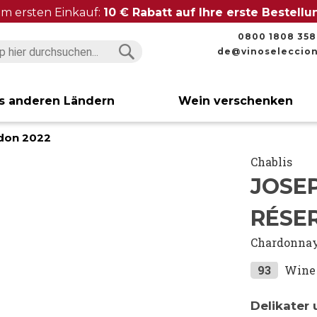
im ersten Einkauf:
10 € Rabatt auf Ihre erste Bestell
0800 1808 358
de@vinoseleccio
Suchen
Suchen
s anderen Ländern
Wein verschenken
udon 2022
Chablis
JOSE
RÉSE
Chardonna
93
Wine 
Delikater