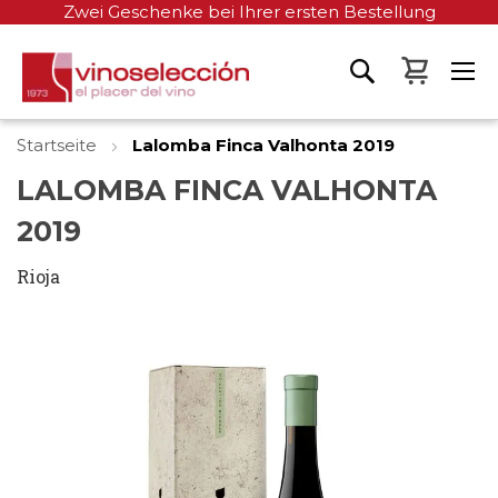
Zwei Geschenke bei Ihrer ersten Bestellung
Mein W
Startseite
Lalomba Finca Valhonta 2019
LALOMBA FINCA VALHONTA
2019
Rioja
Zum
Ende
der
Bildgalerie
springen