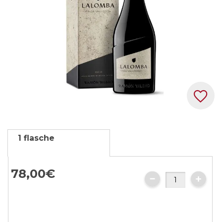
Zum
1 flasche
Anfang
der
Bildgalerie
78,
00
€
springen