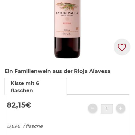
Zum
Ein Familienwein aus der Rioja Alavesa
Anfang
der
Kiste mit 6
Bildgalerie
flaschen
springen
82,
15
€
/ flasche
13,
69
€