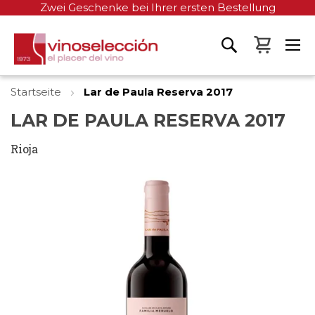
Zwei Geschenke bei Ihrer ersten Bestellung
Mein W
Startseite
Lar de Paula Reserva 2017
LAR DE PAULA RESERVA 2017
Rioja
Zum
Ende
der
Bildgalerie
springen