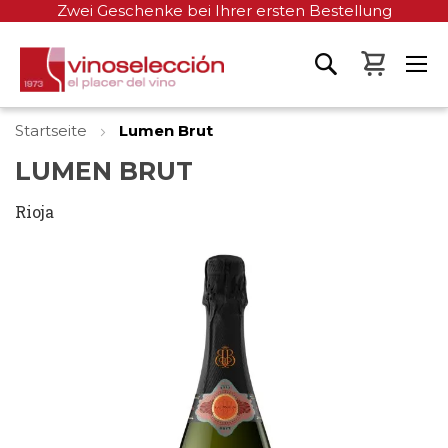
Zwei Geschenke bei Ihrer ersten Bestellung
Mein W
Startseite
Lumen Brut
LUMEN BRUT
Rioja
Zum
Ende
der
Bildgalerie
springen