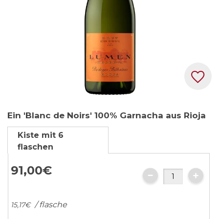
Zum
Ein 'Blanc de Noirs' 100% Garnacha aus Rioja
Anfang
der
Kiste mit 6
Bildgalerie
flaschen
springen
91,
00
€
/ flasche
15,
17
€