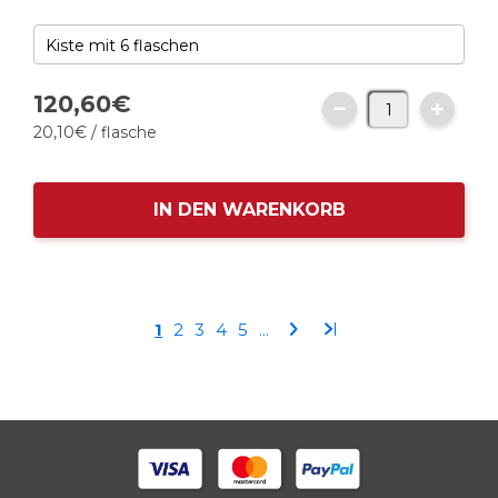
120,
60
€
20,
10
€
/ flasche
IN DEN WARENKORB
Seite
Sie
Seite
Seite
Seite
Seite
Seite
Seite
1
2
3
4
5
...
lesen
gerade
die
Seite