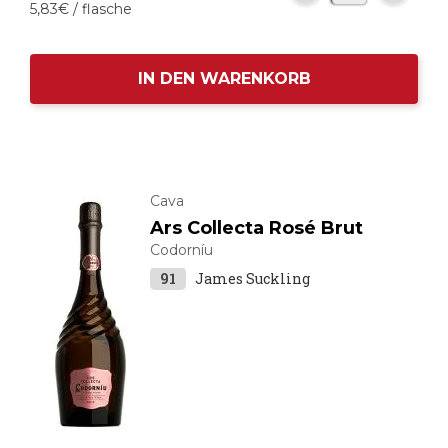
5,
83
€
/ flasche
IN DEN WARENKORB
Cava
Ars Collecta Rosé Brut
Codorníu
91
James Suckling