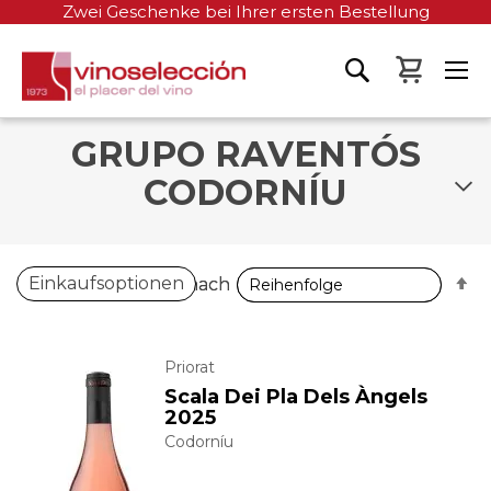
Zwei Geschenke bei Ihrer ersten Bestellung
Mein W
GRUPO RAVENTÓS
CODORNÍU
A
A
Einkaufsoptionen
Sortieren nach
Sortieren nach
so
so
Priorat
Scala Dei Pla Dels Àngels
2025
Codorníu