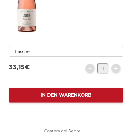
33,
15
€
IN DEN WARENKORB
Costers del Segre