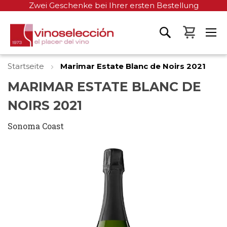
Zwei Geschenke bei Ihrer ersten Bestellung
Mein W
Startseite
Marimar Estate Blanc de Noirs 2021
MARIMAR ESTATE BLANC DE
NOIRS 2021
Sonoma Coast
Zum
Ende
der
Bildgalerie
springen