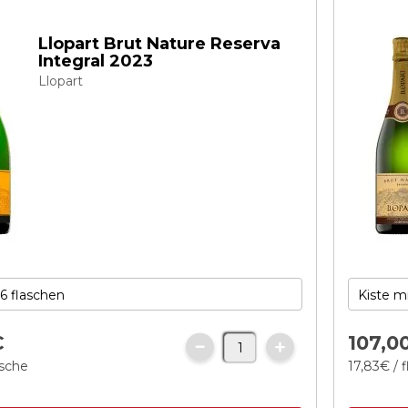
Llopart Brut Nature Reserva
Integral 2023
Llopart
€
107,
0
asche
17,
83
€
/ 