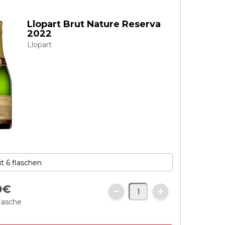
Llopart Brut Nature Reserva
2022
Llopart
0
€
flasche