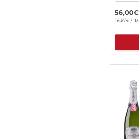
56,
00
18,
67
€
/ fl