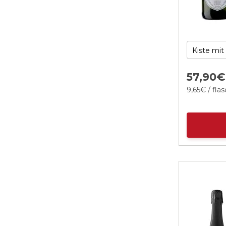
57,
90
€
9,
65
€
/ fla