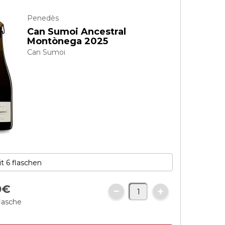
Penedès
Can Sumoi Ancestral
Montònega 2025
Can Sumoi
0
€
flasche