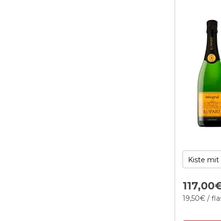
117,
00
19,
50
€
/ fl