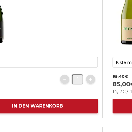
95,
40
€
85,
00
14,
17
€
/ f
IN DEN WARENKORB