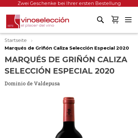
Zwei Geschenke bei Ihrer ersten Bestellung
Mein W
Startseite
Marqués de Griñón Caliza Selección Especial 2020
MARQUÉS DE GRIÑÓN CALIZA
SELECCIÓN ESPECIAL 2020
Dominio de Valdepusa
Zum
Ende
der
Bildgalerie
springen