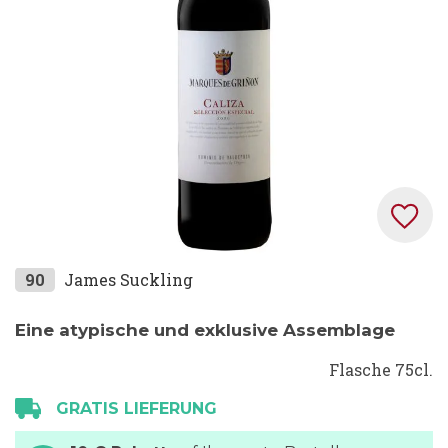
Zum
90
James Suckling
Anfang
der
Eine atypische und exklusive Assemblage
Bildgalerie
Flasche 75cl.
springen
GRATIS LIEFERUNG