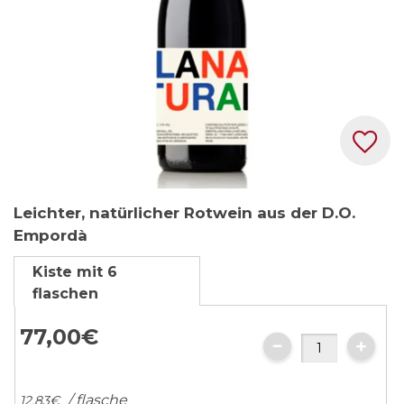
Zum
Leichter, natürlicher Rotwein aus der D.O.
Anfang
Empordà
der
Bildgalerie
Kiste mit 6
springen
flaschen
77,
00
€
/ flasche
12,
83
€