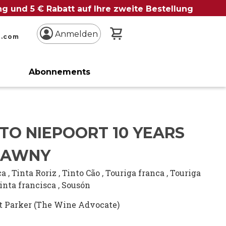
ung und 5 € Rabatt auf Ihre zweite Bestellung
Mein Warenkorb
Anmelden
n.com
Abonnements
TO NIEPOORT 10 YEARS
TAWNY
ca
,
Tinta Roriz
,
Tinto Cão
,
Touriga franca
,
Touriga
inta francisca
,
Sousón
t Parker (The Wine Advocate)