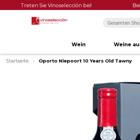
Treten Sie Vinoselección bei!
Be
Wein
Weine au
Startseite
Oporto Niepoort 10 Years Old Tawny
Zum
Ende
der
Bildgalerie
springen