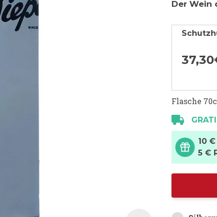
Der Wein 
Schutzh
37,
30
Flasche 70c
GRATI
10 €
5 € 