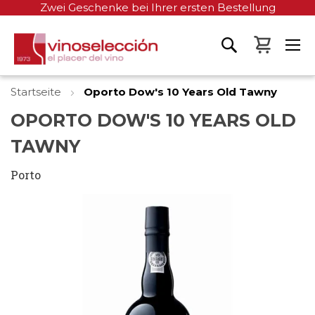
Zwei Geschenke bei Ihrer ersten Bestellung
Mein W
Startseite
Oporto Dow's 10 Years Old Tawny
OPORTO DOW'S 10 YEARS OLD
TAWNY
Porto
Zum
Ende
der
Bildgalerie
springen