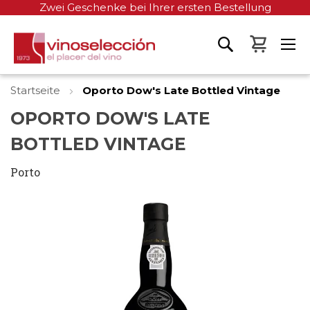
Zwei Geschenke bei Ihrer ersten Bestellung
Mein W
Startseite
Oporto Dow's Late Bottled Vintage
OPORTO DOW'S LATE
BOTTLED VINTAGE
Porto
Zum
Ende
der
Bildgalerie
springen