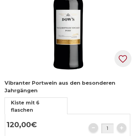
Zum
Vibranter Portwein aus den besonderen
Anfang
Jahrgängen
der
Bildgalerie
Kiste mit 6
springen
flaschen
120,
00
€