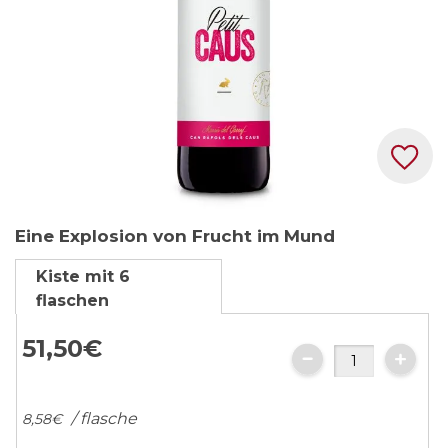
Zum
Eine Explosion von Frucht im Mund
Anfang
der
Kiste mit 6
Bildgalerie
flaschen
springen
51,
50
€
/ flasche
8,
58
€