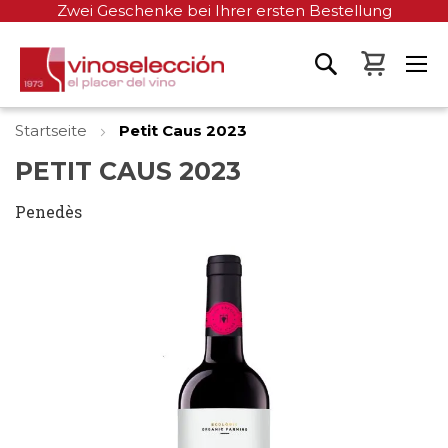
Zwei Geschenke bei Ihrer ersten Bestellung
Mein W
Startseite
Petit Caus 2023
PETIT CAUS 2023
Penedès
Zum
Ende
der
Bildgalerie
springen