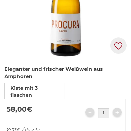
Zum
Eleganter und frischer Weißwein aus
Anfang
Amphoren
der
Bildgalerie
Kiste mit 3
springen
flaschen
58,
00
€
/ flasche
19,
33
€