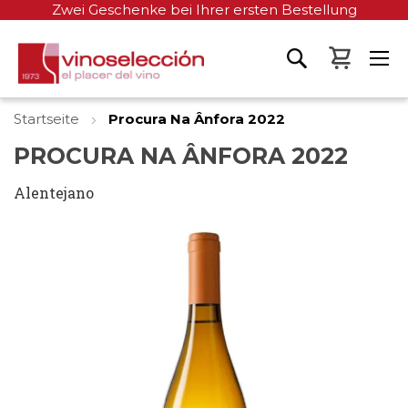
Zwei Geschenke bei Ihrer ersten Bestellung
Mein W
Startseite
Procura Na Ânfora 2022
PROCURA NA ÂNFORA 2022
Alentejano
Zum
Ende
der
Bildgalerie
springen