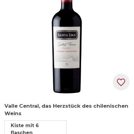
springen
Zum
Valle Central, das Herzstück des chilenischen
Anfang
Weins
der
Bildgalerie
Kiste mit 6
springen
flaschen