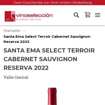
Zwei Geschenke bei Ihrer ersten Bestellung
Mein W
Startseite
Santa Ema Select Terroir Cabernet Sauvignon
Reserva 2022
SANTA EMA SELECT TERROIR
CABERNET SAUVIGNON
RESERVA 2022
Valle Central
Zum
Ende
der
Bildgalerie