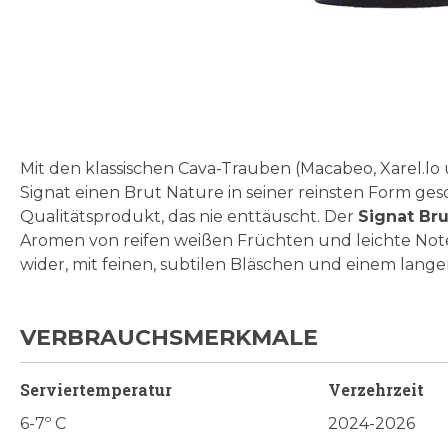
Zum
Anfang
der
Bildgalerie
Mit den klassischen Cava-Trauben (Macabeo, Xarel.l
springen
Signat einen Brut Nature in seiner reinsten Form ge
Qualitätsprodukt, das nie enttäuscht. Der
Signat Bru
Aromen von reifen weißen Früchten und leichte Not
wider, mit feinen, subtilen Bläschen und einem lan
VERBRAUCHSMERKMALE
Serviertemperatur
Verzehrzeit
6-7º C
2024-2026