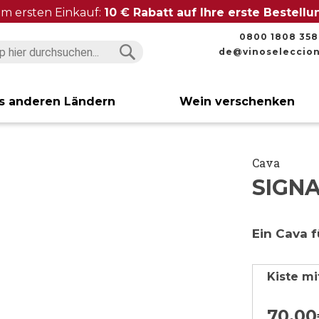
im ersten Einkauf:
10 € Rabatt auf Ihre erste Bestell
0800 1808 358
de@vinoseleccio
Suchen
Suchen
s anderen Ländern
Wein verschenken
Cava
SIGN
Ein Cava 
Kiste mi
70,
00