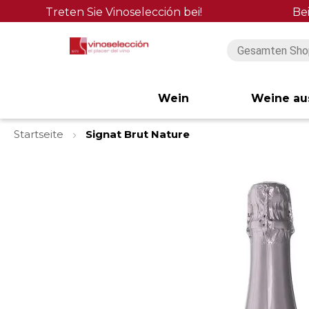
Treten Sie Vinoselección bei!
Be
Wein
Weine au
Startseite
Signat Brut Nature
Zum
Ende
der
Bildgalerie
springen