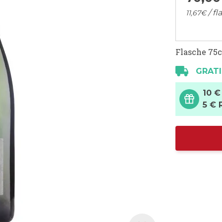
/ fl
11,
67
€
Flasche 75c
GRATI
10 €
5 € 