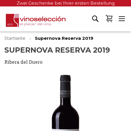
Zwei Geschenke bei Ihrer ersten Bestellung
Mein W
Startseite
Supernova Reserva 2019
SUPERNOVA RESERVA 2019
Ribera del Duero
Zum
Ende
der
Bildgalerie
springen