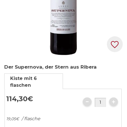
Zum
Der Supernova, der Stern aus Ribera
Anfang
der
Kiste mit 6
Bildgalerie
flaschen
springen
114,
30
€
/ flasche
19,
05
€