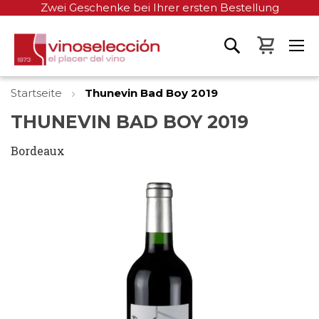
Zwei Geschenke bei Ihrer ersten Bestellung
Mein W
Startseite
Thunevin Bad Boy 2019
THUNEVIN BAD BOY 2019
Bordeaux
Zum
Ende
der
Bildgalerie
springen