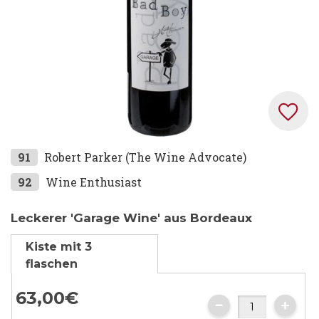
Zum
91
Robert Parker (The Wine Advocate)
Anfang
92
Wine Enthusiast
der
Bildgalerie
Leckerer 'Garage Wine' aus Bordeaux
springen
Kiste mit 3
flaschen
63,
00
€