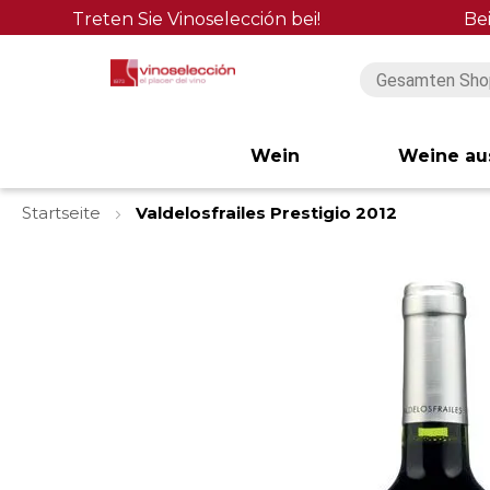
Treten Sie Vinoselección bei!
Be
Wein
Weine au
Startseite
Valdelosfrailes Prestigio 2012
Zum
Ende
der
Bildgalerie
springen