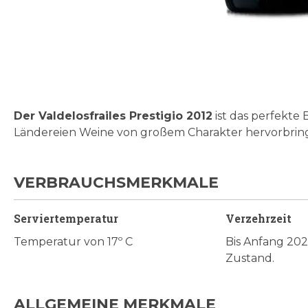
Zum
Anfang
der
Bildgalerie
Der Valdelosfrailes Prestigio 2012
ist das perfekte
springen
Ländereien Weine von großem Charakter hervorbrin
VERBRAUCHSMERKMALE
Serviertemperatur
Verzehrzeit
Temperatur von 17º C
Bis Anfang 20
Zustand.
ALLGEMEINE MERKMALE