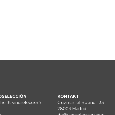
OSELECCIÓN
KONTAKT
heißt vinoseleccion?
Guzman el Bueno, 133
28003 Madrid
e
de@vinoseleccion.com