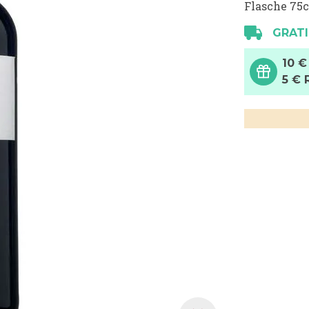
Flasche 75c
GRATI
10 €
5 € 