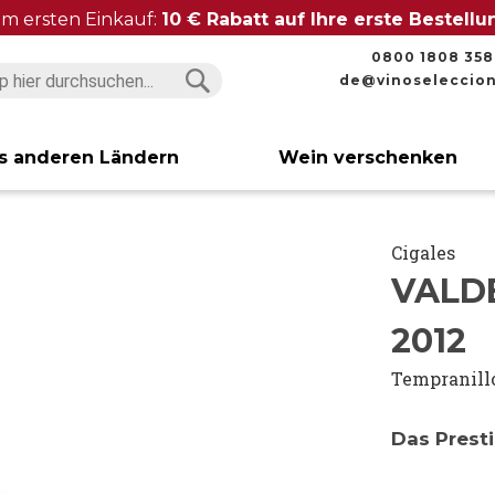
im ersten Einkauf:
10 € Rabatt auf Ihre erste Bestell
0800 1808 358
de@vinoseleccio
Suchen
Suchen
s anderen Ländern
Wein verschenken
Cigales
VALD
2012
Tempranill
Das Presti