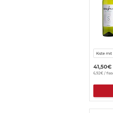
41,
50
€
6,
92
€
/ fla