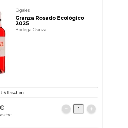
Cigales
Granza Rosado Ecológico
2025
Bodega Granza
€
lasche