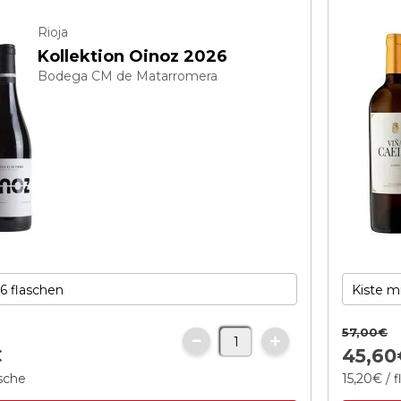
Rioja
Kollektion Oinoz 2026
Bodega CM de Matarromera
57,
00
€
€
45,
60
asche
15,
20
€
/ 