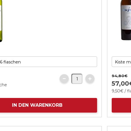
94,
80
€
57,
00
sche
9,
50
€
/ f
IN DEN WARENKORB