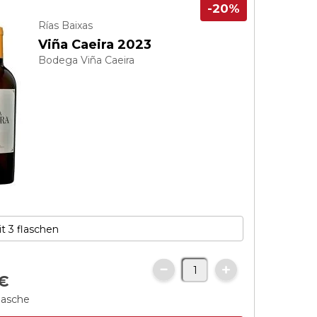
-20%
Rías Baixas
Viña Caeira 2023
Bodega Viña Caeira
€
flasche