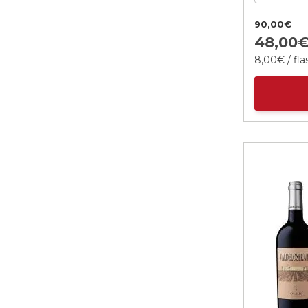
90,
00
€
48,
00
8,
00
€
/ fl