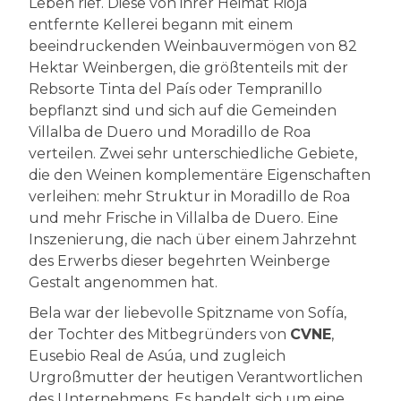
Leben rief. Diese von ihrer Heimat Rioja
entfernte Kellerei begann mit einem
beeindruckenden Weinbauvermögen von 82
Hektar Weinbergen, die größtenteils mit der
Rebsorte Tinta del País oder Tempranillo
bepflanzt sind und sich auf die Gemeinden
Villalba de Duero und Moradillo de Roa
verteilen. Zwei sehr unterschiedliche Gebiete,
die den Weinen komplementäre Eigenschaften
verleihen: mehr Struktur in Moradillo de Roa
und mehr Frische in Villalba de Duero. Eine
Inszenierung, die nach über einem Jahrzehnt
des Erwerbs dieser begehrten Weinberge
Gestalt angenommen hat.
Bela war der liebevolle Spitzname von Sofía,
der Tochter des Mitbegründers von
CVNE
,
Eusebio Real de Asúa, und zugleich
Urgroßmutter der heutigen Verantwortlichen
des Unternehmens. Es handelt sich um eine