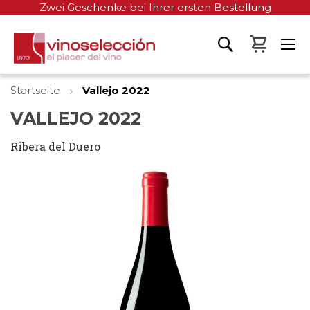
Zwei Geschenke bei Ihrer ersten Bestellung
Mein W
Startseite
Vallejo 2022
VALLEJO 2022
Ribera del Duero
Zum
Ende
der
Bildgalerie
springen