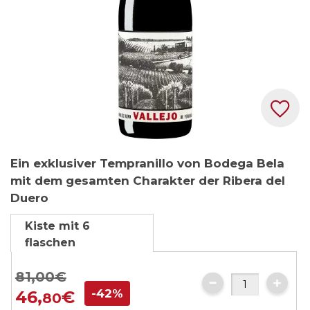
Zum
Ein exklusiver Tempranillo von Bodega Bela
Anfang
mit dem gesamten Charakter der Ribera del
der
Duero
Bildgalerie
springen
Kiste mit 6
flaschen
81,
00
€
-42%
46,
€
80