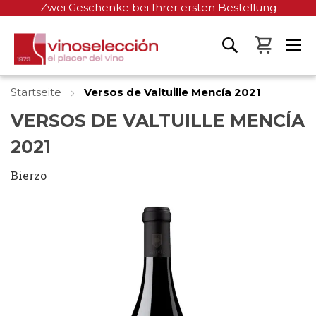
Zwei Geschenke bei Ihrer ersten Bestellung
Mein W
Startseite
Versos de Valtuille Mencía 2021
VERSOS DE VALTUILLE MENCÍA
2021
Bierzo
Zum
Ende
der
Bildgalerie
springen