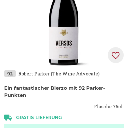
Zum
92
Robert Parker (The Wine Advocate)
Anfang
der
Ein fantastischer Bierzo mit 92 Parker-
Bildgalerie
Punkten
springen
Flasche 75cl.
GRATIS LIEFERUNG