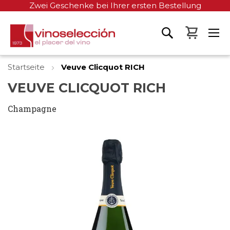
Zwei Geschenke bei Ihrer ersten Bestellung
Mein W
Startseite
Veuve Clicquot RICH
VEUVE CLICQUOT RICH
Champagne
Zum
Ende
der
Bildgalerie
springen