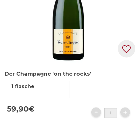
Zum
Der Champagne 'on the rocks'
Anfang
der
1 flasche
Bildgalerie
springen
59,
90
€