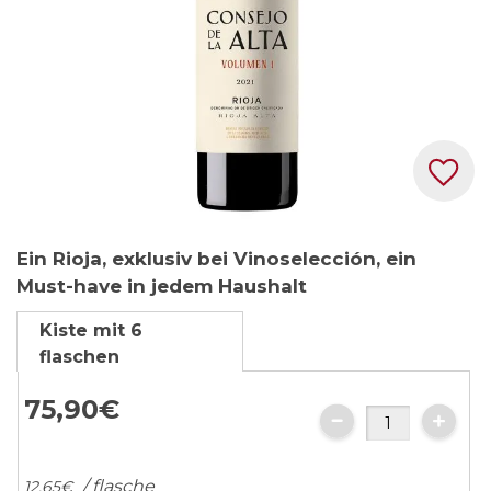
Zum
Ein Rioja, exklusiv bei Vinoselección, ein
Anfang
Must-have in jedem Haushalt
der
Bildgalerie
Kiste mit 6
springen
flaschen
75,
90
€
/ flasche
12,
65
€