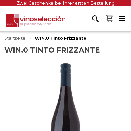
Zwei Geschenke bei Ihrer ersten Bestellung
Mein W
Startseite
WIN.0 Tinto Frizzante
WIN.0 TINTO FRIZZANTE
Zum
Ende
der
Bildgalerie
springen