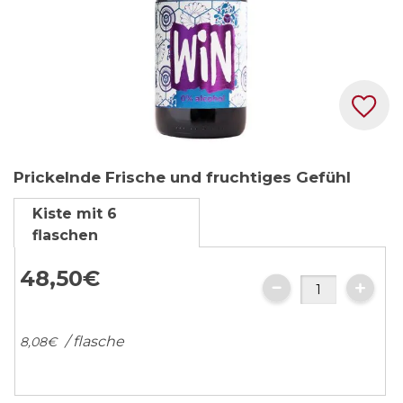
Zum
Prickelnde Frische und fruchtiges Gefühl
Anfang
der
Kiste mit 6
Bildgalerie
flaschen
springen
48,
50
€
/ flasche
8,
08
€