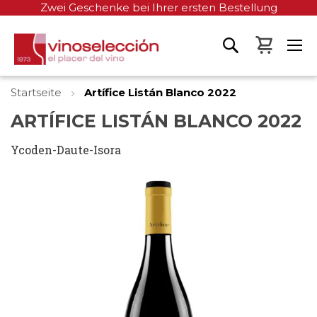
Zwei Geschenke bei Ihrer ersten Bestellung
Mein W
Startseite
Artífice Listán Blanco 2022
ARTÍFICE LISTÁN BLANCO 2022
Ycoden-Daute-Isora
Zum
Ende
der
Bildgalerie
springen