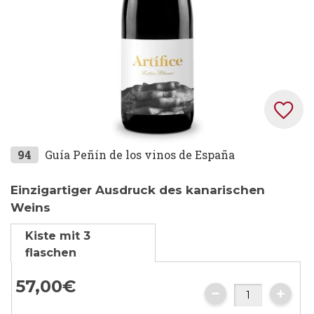
Zum
94
Guía Peñín de los vinos de España
Anfang
der
Einzigartiger Ausdruck des kanarischen
Bildgalerie
Weins
springen
Kiste mit 3
flaschen
57,
00
€