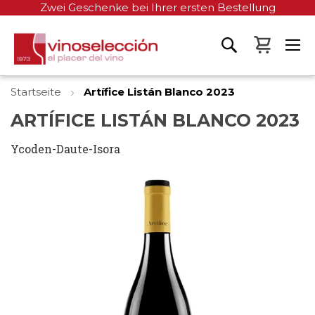
Zwei Geschenke bei Ihrer ersten Bestellung
Mein W
Startseite
Artífice Listán Blanco 2023
ARTÍFICE LISTÁN BLANCO 2023
Ycoden-Daute-Isora
Zum
Ende
der
Bildgalerie
springen