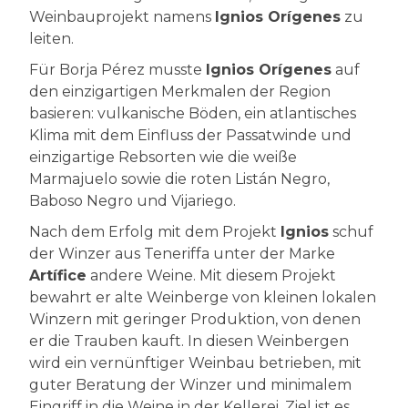
Weinbauprojekt namens
Ignios Orígenes
zu
leiten.
Für Borja Pérez musste
Ignios Orígenes
auf
den einzigartigen Merkmalen der Region
basieren: vulkanische Böden, ein atlantisches
Klima mit dem Einfluss der Passatwinde und
einzigartige Rebsorten wie die weiße
Marmajuelo sowie die roten Listán Negro,
Baboso Negro und Vijariego.
Nach dem Erfolg mit dem Projekt
Ignios
schuf
der Winzer aus Teneriffa unter der Marke
Artífice
andere Weine. Mit diesem Projekt
bewahrt er alte Weinberge von kleinen lokalen
Winzern mit geringer Produktion, von denen
er die Trauben kauft. In diesen Weinbergen
wird ein vernünftiger Weinbau betrieben, mit
guter Beratung der Winzer und minimalem
Eingriff in die Weine in der Kellerei. Ziel ist es,