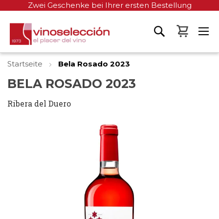
Zwei Geschenke bei Ihrer ersten Bestellung
Mein W
Startseite
Bela Rosado 2023
BELA ROSADO 2023
Ribera del Duero
Zum
Ende
der
Bildgalerie
springen