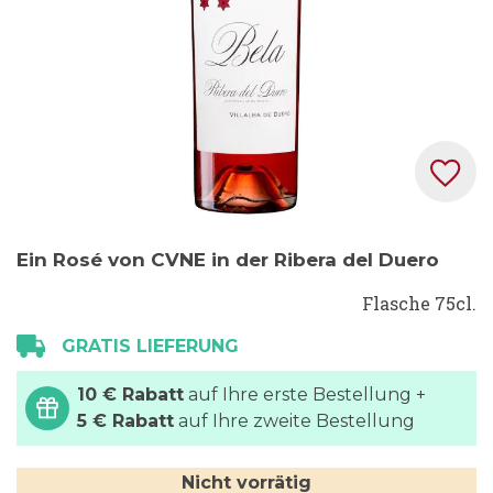
Zum
Ein Rosé von CVNE in der Ribera del Duero
Anfang
der
Flasche 75cl.
Bildgalerie
GRATIS LIEFERUNG
springen
10 € Rabatt
auf Ihre erste Bestellung +
5 € Rabatt
auf Ihre zweite Bestellung
Nicht vorrätig