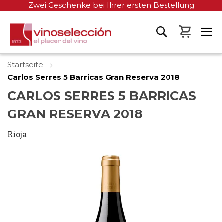
Zwei Geschenke bei Ihrer ersten Bestellung
Mein W
Startseite
Carlos Serres 5 Barricas Gran Reserva 2018
CARLOS SERRES 5 BARRICAS
GRAN RESERVA 2018
Rioja
Zum
Ende
der
Bildgalerie
springen