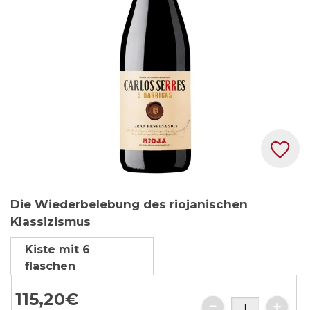
Zum
Die Wiederbelebung des riojanischen
Anfang
Klassizismus
der
Bildgalerie
Kiste mit 6
springen
flaschen
115,
20
€