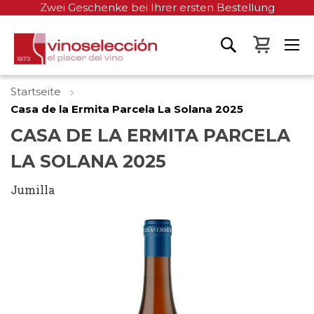
Zwei Geschenke bei Ihrer ersten Bestellung
Mein W
Startseite
Casa de la Ermita Parcela La Solana 2025
CASA DE LA ERMITA PARCELA
LA SOLANA 2025
Jumilla
Zum
Ende
der
Bildgalerie
springen