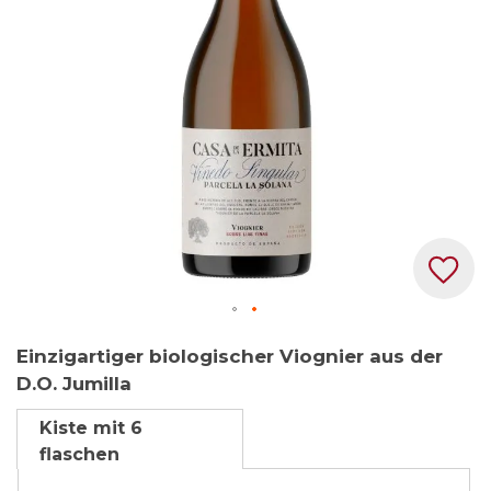
Zum
Einzigartiger biologischer Viognier aus der
Anfang
D.O. Jumilla
der
Bildgalerie
Kiste mit 6
springen
flaschen