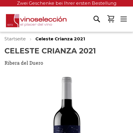
Zwei Geschenke bei Ihrer ersten Bestellung
Mein W
Startseite
Celeste Crianza 2021
CELESTE CRIANZA 2021
Ribera del Duero
Zum
Ende
der
Bildgalerie
springen