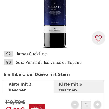
Zum
92
James Suckling
Anfang
90
Guía Peñín de los vinos de España
der
Bildgalerie
Ein Ribera del Duero mit Stern
springen
Kiste mit 3
Kiste mit 6
flaschen
flaschen
110,
70
€
-44%