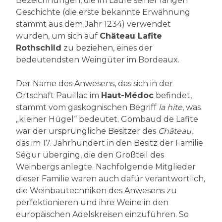
Bezeichnungen, die im Laufe seiner langen
Geschichte (die erste bekannte Erwähnung
stammt aus dem Jahr 1234) verwendet
wurden, um sich auf
Château Lafite
Rothschild
zu beziehen, eines der
bedeutendsten Weingüter im Bordeaux.
Der Name des Anwesens, das sich in der
Ortschaft Pauillac im
Haut-Médoc
befindet,
stammt vom gaskognischen Begriff
la hite
, was
„kleiner Hügel“ bedeutet. Gombaud de Lafite
war der ursprüngliche Besitzer des
Château
,
das im 17. Jahrhundert in den Besitz der Familie
Ségur überging, die den Großteil des
Weinbergs anlegte. Nachfolgende Mitglieder
dieser Familie waren auch dafür verantwortlich,
die Weinbautechniken des Anwesens zu
perfektionieren und ihre Weine in den
europäischen Adelskreisen einzuführen. So