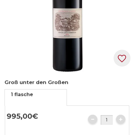
Zum
Groß unter den Großen
Anfang
der
1 flasche
Bildgalerie
springen
995,
00
€