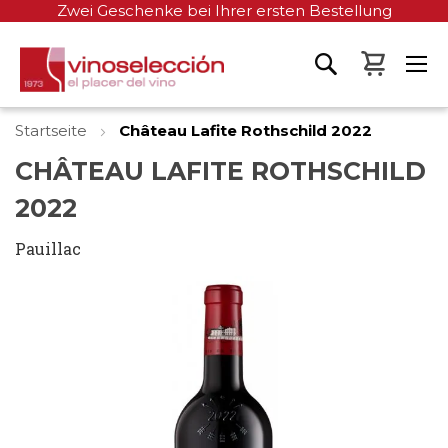
Zwei Geschenke bei Ihrer ersten Bestellung
Mein W
Startseite
Château Lafite Rothschild 2022
CHÂTEAU LAFITE ROTHSCHILD
2022
Pauillac
Zum
Ende
der
Bildgalerie
springen