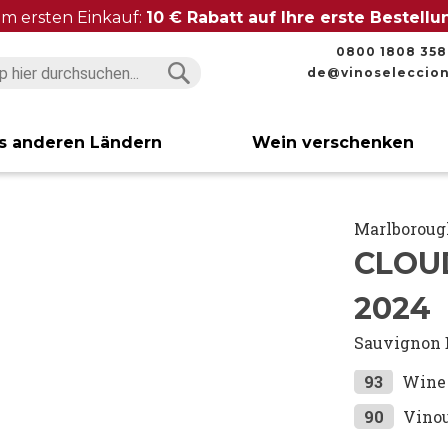
im ersten Einkauf:
10 € Rabatt auf Ihre erste Bestell
0800 1808 358
de@vinoseleccio
Suchen
Suchen
s anderen Ländern
Wein verschenken
Marlborou
CLOU
2024
Sauvignon 
93
Wine 
90
Vino