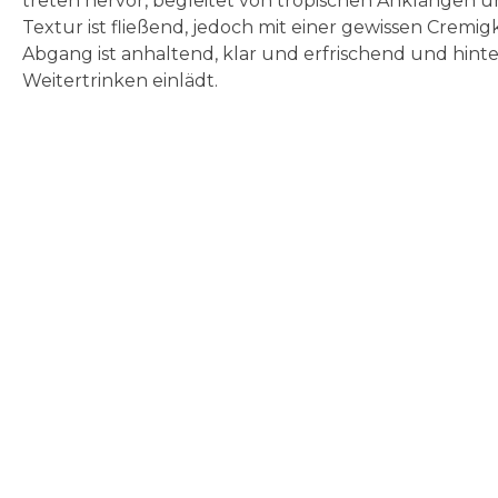
treten hervor, begleitet von tropischen Anklängen und
Textur ist fließend, jedoch mit einer gewissen Cremigk
Abgang ist anhaltend, klar und erfrischend und hint
Weitertrinken einlädt.