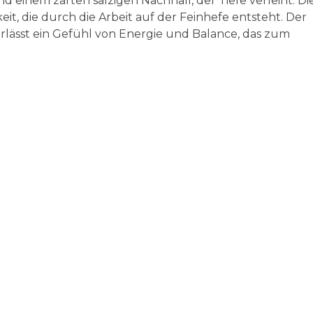
 einem zarten salzigen Nachhall, der Tiefe verleiht. Di
eit, die durch die Arbeit auf der Feinhefe entsteht. Der
erlässt ein Gefühl von Energie und Balance, das zum