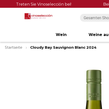
Treten Sie Vinoselección bei!
Be
Wein
Weine au
Startseite
Cloudy Bay Sauvignon Blanc 2024
Zum
Ende
der
Bildgalerie
springen