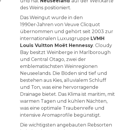
e
und hat
Neuseeland
auf der Weltkarte
des Weins positioniert.
Das Weingut wurde in den
1990er‑Jahren von Veuve Clicquot
übernommen und gehört seit 2003 zur
internationalen Luxusgruppe
LVMH
Louis Vuitton Moët Hennessy
. Cloudy
Bay besitzt Weinberge in Marlborough
und Central Otago, zwei der
emblematischsten Weinregionen
Neuseelands. Die Böden sind tief und
bestehen aus Kies, alluvialem Schluff
und Ton, was eine hervorragende
Drainage bietet. Das Klima ist maritim, mit
warmen Tagen und kühlen Nächten,
was eine optimale Traubenreife und
intensive Aromaprofile begünstigt.
Die wichtigsten angebauten Rebsorten