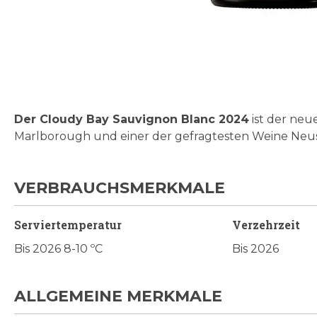
Zum
Anfang
der
Bildgalerie
Der Cloudy Bay Sauvignon Blanc 2024
ist der neu
springen
Marlborough und einer der gefragtesten Weine Neuse
VERBRAUCHSMERKMALE
Serviertemperatur
Verzehrzeit
Bis 2026 8-10 ºC
Bis 2026
ALLGEMEINE MERKMALE