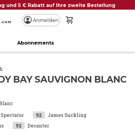
ung und 5 € Rabatt auf Ihre zweite Bestellung
Mein Warenkorb
Anmelden
n.com
Abonnements
gh
DY BAY SAUVIGNON BLANC
Blanc
Spectator
92
James Suckling
us
92
Decanter