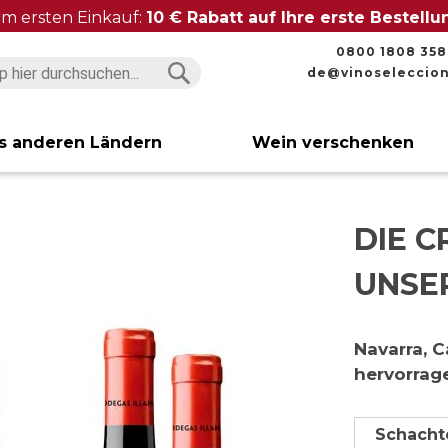
im ersten Einkauf:
10 € Rabatt auf Ihre erste Bestell
0800 1808 358
de@vinoseleccio
Suchen
Suchen
s anderen Ländern
Wein verschenken
DIE 
UNSE
Navarra, C
hervorrag
Schachte