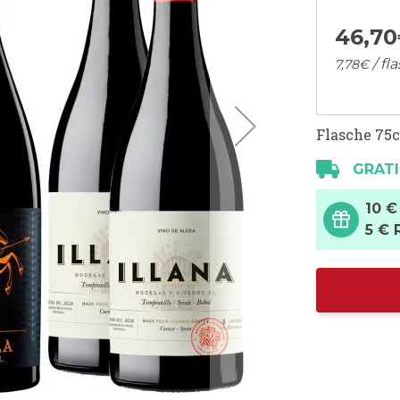
46,
70
/ fl
7,
78
€
Flasche 75c
GRATI
10 €
5 € 