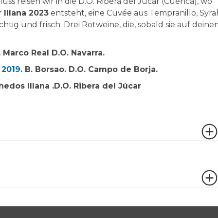
 reisen wir in die D.O. Ribera del Júcar (Cuenca), wo
 Illana 2023
entsteht, eine Cuvée aus Tempranillo, Syra
chtig und frisch. Drei Rotweine, die, sobald sie auf dein
B. Marco Real D.O. Navarra.
 2019
. B. Borsao. D.O. Campo de Borja.
ñedos Illana .D.O. Ribera del Júcar