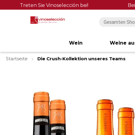
Treten Sie Vinoselección bei!
Be
Wein
Weine au
Startseite
Die Crush-Kollektion unseres Teams
Zum
Ende
der
Bildgalerie
springen