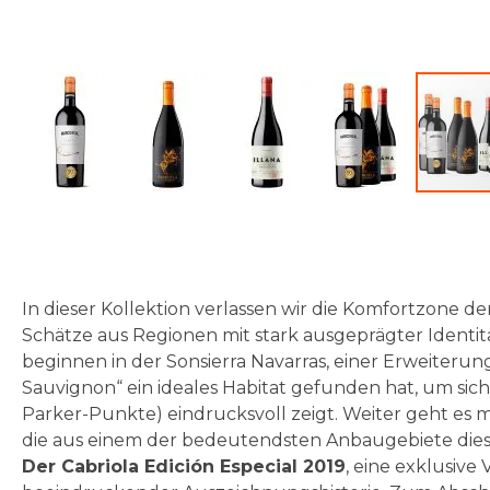
Zum
Anfang
der
Bildgalerie
In dieser Kollektion verlassen wir die Komfortzone
springen
Schätze aus Regionen mit stark ausgeprägter Ident
beginnen in der Sonsierra Navarras, einer Erweiterun
Sauvignon“ ein ideales Habitat gefunden hat, um si
Parker-Punkte) eindrucksvoll zeigt. Weiter geht es 
die aus einem der bedeutendsten Anbaugebiete diese
Der Cabriola Edición Especial 2019
, eine exklusive 