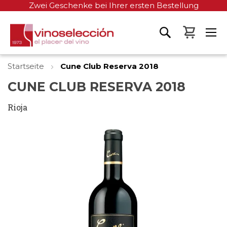
Zwei Geschenke bei Ihrer ersten Bestellung
Mein W
Startseite
Cune Club Reserva 2018
CUNE CLUB RESERVA 2018
Rioja
Zum
Ende
der
Bildgalerie
springen