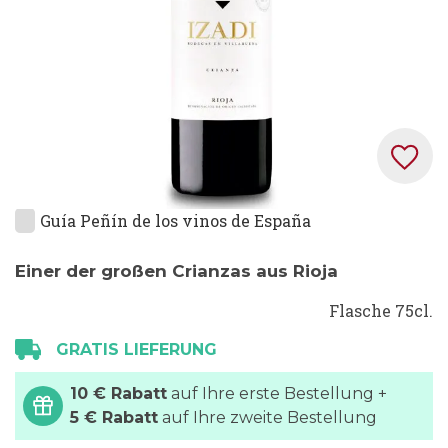
Zum
Guía Peñín de los vinos de España
Anfang
der
Einer der großen Crianzas aus Rioja
Bildgalerie
Flasche 75cl.
springen
GRATIS LIEFERUNG
10 € Rabatt
auf Ihre erste Bestellung +
5 € Rabatt
auf Ihre zweite Bestellung