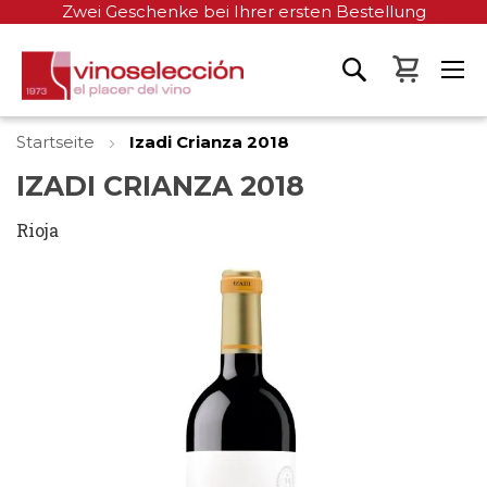
Zwei Geschenke bei Ihrer ersten Bestellung
Mein W
Startseite
Izadi Crianza 2018
IZADI CRIANZA 2018
Rioja
Zum
Ende
der
Bildgalerie
springen