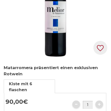
Zum
Matarromera präsentiert einen exklusiven
Anfang
Rotwein
der
Bildgalerie
Kiste mit 6
springen
flaschen
90,
00
€