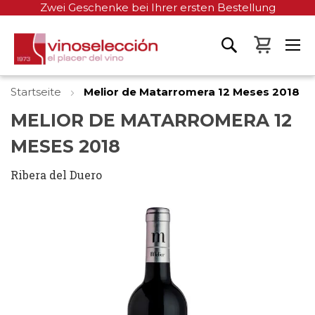
Zwei Geschenke bei Ihrer ersten Bestellung
Mein W
Startseite
Melior de Matarromera 12 Meses 2018
MELIOR DE MATARROMERA 12
MESES 2018
Ribera del Duero
Zum
Ende
der
Bildgalerie
springen