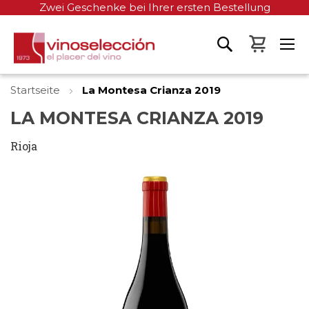
Zwei Geschenke bei Ihrer ersten Bestellung
Mein W
Startseite
La Montesa Crianza 2019
LA MONTESA CRIANZA 2019
Rioja
Zum
Ende
der
Bildgalerie
springen