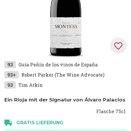
Zum
93
Guía Peñín de los vinos de España
Anfang
93+
Robert Parker (The Wine Advocate)
der
93
Tim Atkin
Bildgalerie
springen
Ein Rioja mit der Signatur von Álvaro Palacios
Flasche 75cl.
GRATIS LIEFERUNG