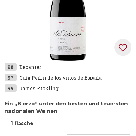
Zum
98
Decanter
Anfang
97
Guía Peñín de los vinos de España
der
99
James Suckling
Bildgalerie
springen
Ein „Bierzo“ unter den besten und teuersten
nationalen Weinen
1 flasche