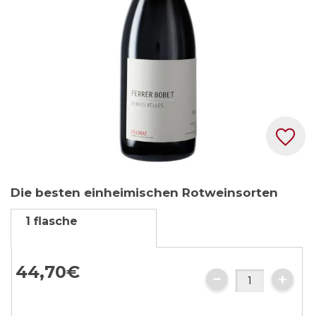
Zum
Die besten einheimischen Rotweinsorten
Anfang
der
1 flasche
Bildgalerie
springen
44,
70
€