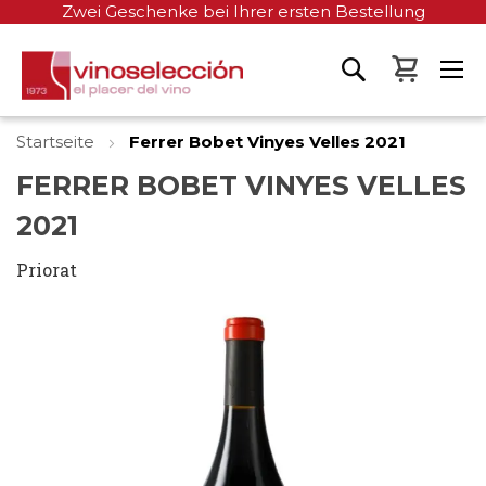
Zwei Geschenke bei Ihrer ersten Bestellung
Mein W
Startseite
Ferrer Bobet Vinyes Velles 2021
FERRER BOBET VINYES VELLES
2021
Priorat
Zum
Ende
der
Bildgalerie
springen